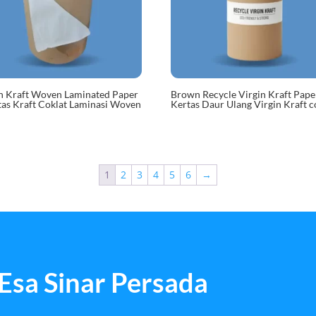
 Kraft Woven Laminated Paper
Brown Recycle Virgin Kraft Pape
tas Kraft Coklat Laminasi Woven
Kertas Daur Ulang Virgin Kraft c
1
2
3
4
5
6
→
Esa Sinar Persada