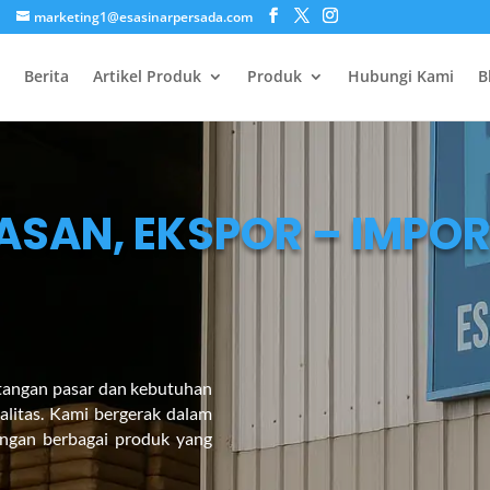
marketing1@esasinarpersada.com
Berita
Artikel Produk
Produk
Hubungi Kami
B
SAN, EKSPOR – IMPOR
ntangan pasar dan kebutuhan
alitas. Kami bergerak dalam
angan berbagai produk yang