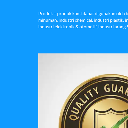
Produk – produk kami dapat digunakan oleh be
minuman. industri chemical, industri plastik, i
industri elektronik & otomotif, industri arang &