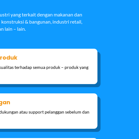
dustri yang terkait dengan makanan dan
i konstruksi & bangunan, industri retail,
 lain – lain.
Produk
ualitas terhadap semua produk – produk yang
gan
dukungan atau support pelanggan sebelum dan