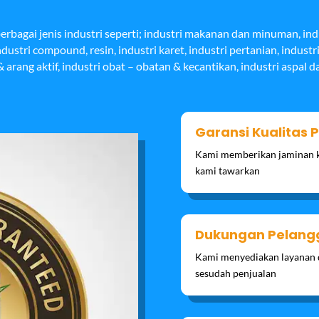
rbagai jenis industri seperti; industri makanan dan minuman, in
ndustri compound, resin, industri karet, industri pertanian, industr
 arang aktif, industri obat – obatan & kecantikan, industri aspal dan
Garansi Kualitas 
Kami memberikan jaminan k
kami tawarkan
Dukungan Pelang
Kami menyediakan layanan 
sesudah penjualan