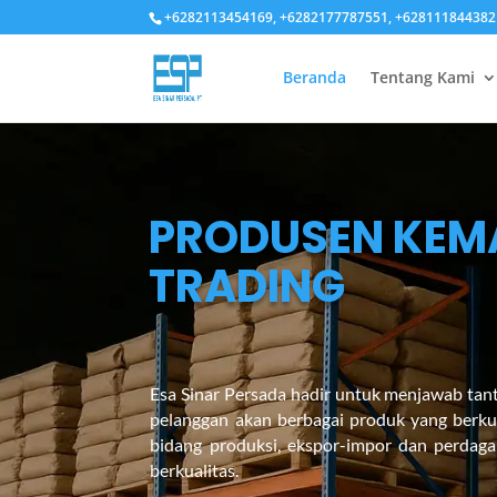
+6282113454169, +6282177787551, +628111844382
Beranda
Tentang Kami
PRODUSEN KEMA
TRADING
Esa Sinar Persada hadir untuk menjawab ta
pelanggan akan berbagai produk yang berku
bidang produksi, ekspor-impor dan perdag
berkualitas.