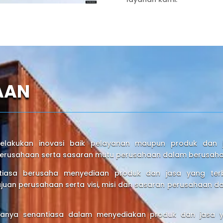
AAN
lakukan inovasi baik pelayanan maupun produk dan 
 perusahaan serta sasaran mutu perusahaan dalam berusaha
asa berusaha menyediaan produk dan jasa yang terb
juan perusahaan serta visi, misi dan sasaran perusahaan d
anya senantiasa dalam menyediakan produk dan jasa 