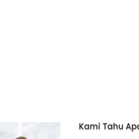
k industri,
yang telah menggunakan
rtanian dan
produk-produk unggulan kami
Kepuasan pelanggan
agangkan
merupakan salah satu fokus
 alat-alat
dari pelayanan yang kami
ahan-bahan
jalankan
n konstrukdi
Kami Tahu Ap