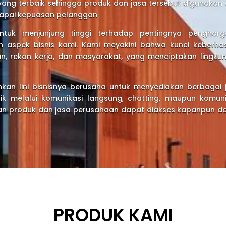
yang terbaik sehingga produk dan jasa tersebut digunakan 
rcapai kepuasan pelanggan
uk menjunjung tinggi terhadap pentingnya pengharg
uh aspek bisnis kami. Kami meyakini bahwa kunci keberhas
, rekan kerja, dan masyarakat, yang menciptakan lingku
an lini bisnisnya berusaha untuk menyediakan berbagai j
k melalui komunikasi langsung, chatting, maupun komuni
nan produk dan jasa perusahaan dapat diakses kapanpun da
PRODUK KAMI