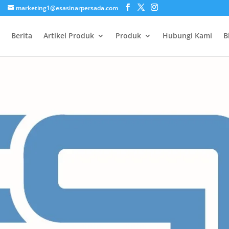
marketing1@esasinarpersada.com
Berita
Artikel Produk
Produk
Hubungi Kami
B
Kami- Profil
aan
mi berdiri pada Tahun 2024 tepatnya pada b
tas (PT). Dilatarbelakangi oleh keinginan 
dengan untuk menjangkau kebutuhan pasar da