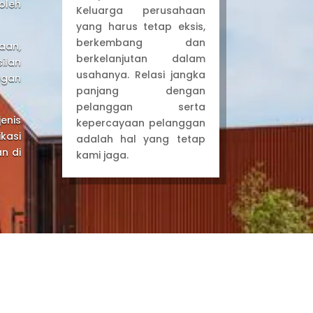
oleh
Keluarga perusahaan
yang harus tetap eksis,
berkembang dan
aan,
berkelanjutan dalam
ilan
usahanya. Relasi jangka
ngan
panjang dengan
pelanggan serta
enis
kepercayaan pelanggan
kasi
adalah hal yang tetap
n di
kami jaga.