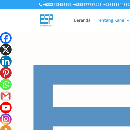
+6282113454169, +6282177787551, +628111844382
Beranda
Tentang Kami
Tentang 
Perusah
Esa Sinar Persada secara res
badan hukum Perusahaan Terba
produk yang berkualitas baik 