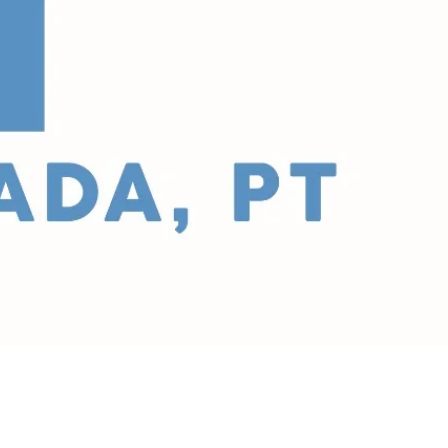
skpor impor.
pa sektor atau bidang
tersebut adalah Produk-
lat-alat laboratorium, bahan-
 pertanian, perkantoran bahan