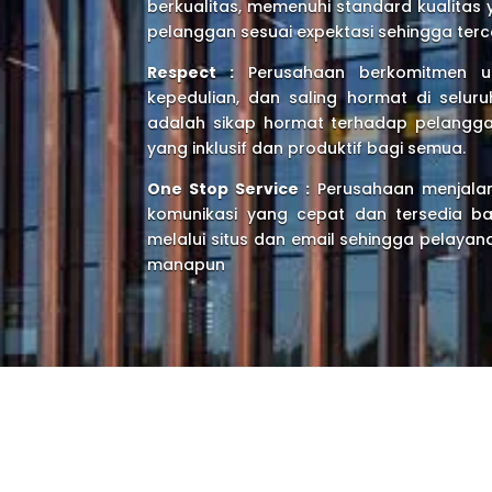
berkualitas, memenuhi standard kualitas 
pelanggan sesuai expektasi sehingga te
Respect :
Perusahaan berkomitmen unt
kepedulian, dan saling hormat di selur
adalah sikap hormat terhadap pelanggan
yang inklusif dan produktif bagi semua.
One Stop Service :
Perusahaan menjalank
komunikasi yang cepat dan tersedia bai
melalui situs dan email sehingga pelaya
manapun