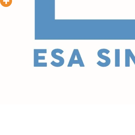
Kami menjalankan usaha kami 
Secara khusus perusahaan me
produk yang akan dilayani. Bi
produk packaging industri, ba
bahan kimia, agrokimia, percet
bahan konstruksi dan banguna
LEBIH LANJUT UNTUK PRODUK KAM