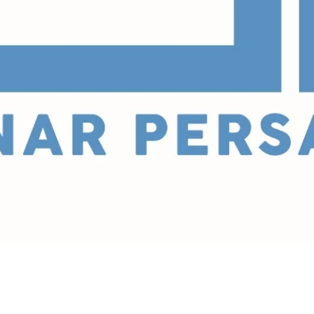
dalam bidang produksi, perdagangan dan e
ndaftarkan bidang usahanya dengan bebera
dang atau sektor produk yang akan dilayani 
han bahan kemasan, berbagai jenis kertas, a
akan, mesin mesin untuk kebutuhan industri,
n.
I