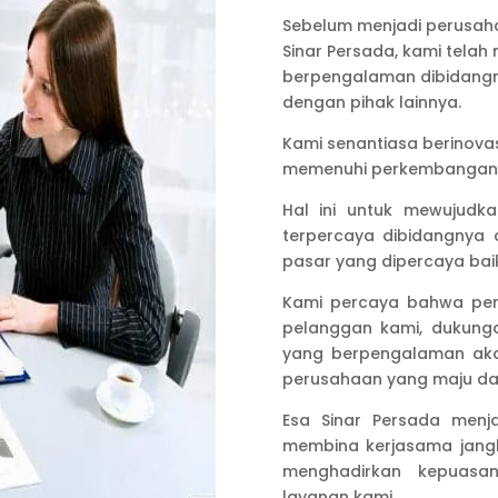
Sebelum menjadi perusa
Sinar Persada, kami telah
berpengalaman dibidang
dengan pihak lainnya.
Kami senantiasa berinov
memenuhi perkembangan 
Hal ini untuk mewujudk
terpercaya dibidangnya
pasar yang dipercaya baik
Kami percaya bahwa per
pelanggan kami, dukunga
yang berpengalaman aka
perusahaan yang maju da
Esa Sinar Persada menj
membina kerjasama jang
menghadirkan kepuas
layanan kami.