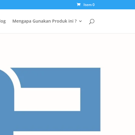
Item 0
log
Mengapa Gunakan Produk ini ?
ulan January 2024 dengan
untuk menyediakan produk-
n beragam jenis industri.