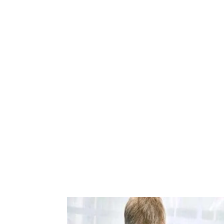
mesin-mesin untu
perkantoran, pe
percetakan.
Kami memperd
berbagai produk
laboratorium, b
kimia, bahan baha
dan bangunan