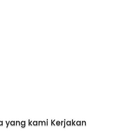
sehingga menghemat waktu
anda
Harga yang terjangkau dan
dapat dinegosiasikan
Selengkapnya
Mengapa Kami
a yang kami Kerjakan