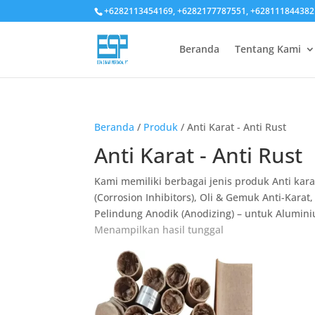
+6282113454169, +6282177787551, +628111844382
Beranda
Tentang Kami
Beranda
/
Produk
/ Anti Karat - Anti Rust
Anti Karat - Anti Rust
Kami memiliki berbagai jenis produk Anti karat
(
Corrosion Inhibitors)
,
Oli & Gemuk Anti-Karat, 
Pelindung Anodik (Anodizing) – untuk Aluminiu
Menampilkan hasil tunggal