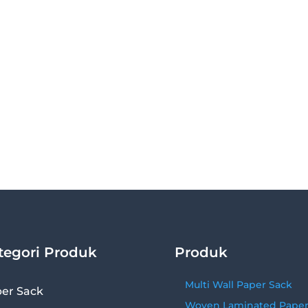
tegori Produk
Produk
Multi Wall Paper Sack
er Sack
Woven Laminated Pape