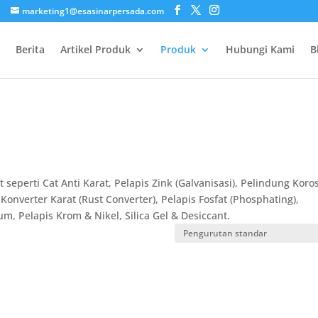
marketing1@esasinarpersada.com
Berita
Artikel Produk
Produk
Hubungi Kami
B
 seperti Cat Anti Karat, Pelapis Zink (Galvanisasi), Pelindung Koros
Konverter Karat (Rust Converter), Pelapis Fosfat (Phosphating),
m, Pelapis Krom & Nikel, Silica Gel & Desiccant.