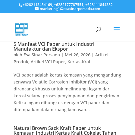
+6282113454169, +6282177787551, +628111844382
marketing1@esasinarpersada.com
5 Manfaat VCI Paper untuk Industri
Manufaktur dan Ekspor
oleh
Esa Sinar Persada
|
Mei 26, 2026
|
Artikel
Produk
,
Artikel VCI Paper
,
Kertas-Kraft
VCI paper adalah kertas kemasan yang mengandung
senyawa Volatile Corrosion Inhibitor (VCI) yang
dirancang khusus untuk melindungi logam dari
korosi selama proses penyimpanan dan pengiriman.
Ketika logam dibungkus dengan VCI paper dan
ditempatkan dalam ruang kemasan...
Natural Brown Sack Kraft Paper untuk
Kemasan Industri Kertas Kraft Cokelat Tahan