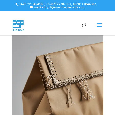
+6282113454169, +6282177787551, +628111844382
marketing1@esasinarpersada.com