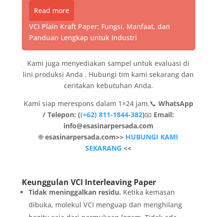
Read more
VCI Plain Kraft Paper: Fungsi, Manfaat, dan
Panduan Lengkap untuk Industri
Kami juga menyediakan sampel untuk evaluasi di
lini produksi Anda . Hubungi tim kami sekarang dan
ceritakan kebutuhan Anda.
Kami siap merespons dalam 1×24 jam.📞
WhatsApp
/ Telepon: (
(+62) 811-1844-382
)
📧
Email:
info@esasinarpersada.com
🌐
esasinarpersada.com
>>
HUBUNGI KAMI
SEKARANG
<<
Keunggulan VCI Interleaving Paper
Tidak meninggalkan residu.
Ketika kemasan
dibuka, molekul VCI menguap dan menghilang