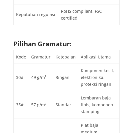
RoHS compliant, FSC
Kepatuhan regulasi
certified
Pilihan Gramatur:
Kode
Gramatur
Ketebalan
Aplikasi Utama
Komponen kecil,
30#
49 g/m²
Ringan
elektronika,
proteksi ringan
Lembaran baja
35#
57 g/m²
Standar
tipis, komponen
stamping
Plat baja
medium,