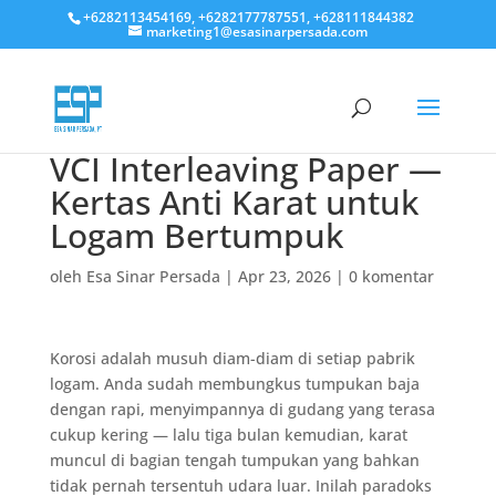
+6282113454169, +6282177787551, +628111844382
marketing1@esasinarpersada.com
VCI Interleaving Paper —
Kertas Anti Karat untuk
Logam Bertumpuk
oleh
Esa Sinar Persada
|
Apr 23, 2026
|
0 komentar
Korosi adalah musuh diam-diam di setiap pabrik
logam. Anda sudah membungkus tumpukan baja
dengan rapi, menyimpannya di gudang yang terasa
cukup kering — lalu tiga bulan kemudian, karat
muncul di bagian tengah tumpukan yang bahkan
tidak pernah tersentuh udara luar. Inilah paradoks