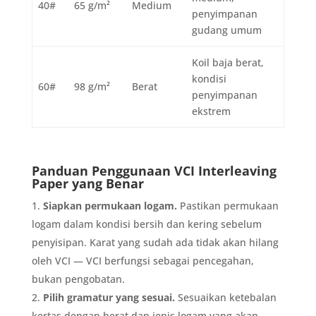
40#
65 g/m²
Medium
penyimpanan
gudang umum
Koil baja berat,
kondisi
60#
98 g/m²
Berat
penyimpanan
ekstrem
Panduan Penggunaan VCI Interleaving
Paper yang Benar
Siapkan permukaan logam.
Pastikan permukaan
logam dalam kondisi bersih dan kering sebelum
penyisipan. Karat yang sudah ada tidak akan hilang
oleh VCI — VCI berfungsi sebagai pencegahan,
bukan pengobatan.
Pilih gramatur yang sesuai.
Sesuaikan ketebalan
kertas dengan berat dan jenis logam yang akan