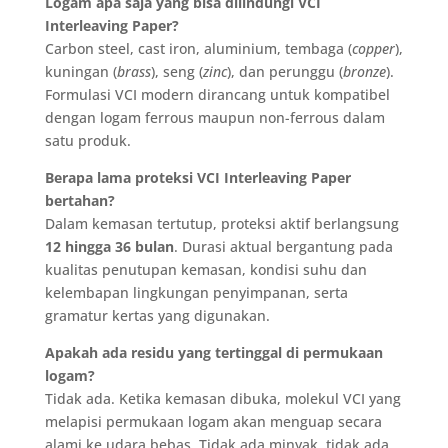
Logam apa saja yang bisa dilindungi VCI
Interleaving Paper?
Carbon steel, cast iron, aluminium, tembaga (
copper
),
kuningan (
brass
), seng (
zinc
), dan perunggu (
bronze
).
Formulasi VCI modern dirancang untuk kompatibel
dengan logam ferrous maupun non-ferrous dalam
satu produk.
Berapa lama proteksi VCI Interleaving Paper
bertahan?
Dalam kemasan tertutup, proteksi aktif berlangsung
12 hingga 36 bulan
. Durasi aktual bergantung pada
kualitas penutupan kemasan, kondisi suhu dan
kelembapan lingkungan penyimpanan, serta
gramatur kertas yang digunakan.
Apakah ada residu yang tertinggal di permukaan
logam?
Tidak ada. Ketika kemasan dibuka, molekul VCI yang
melapisi permukaan logam akan menguap secara
alami ke udara bebas. Tidak ada minyak, tidak ada