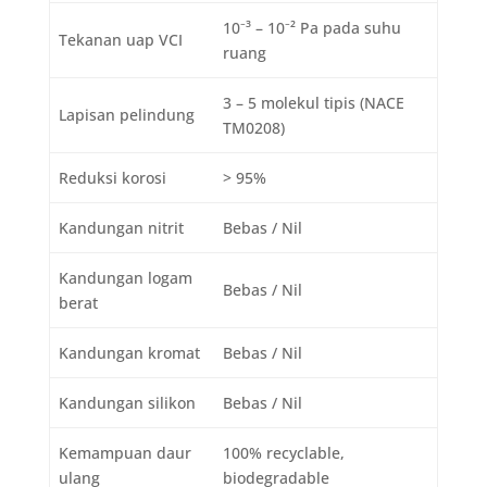
10⁻³ – 10⁻² Pa pada suhu
Tekanan uap VCI
ruang
3 – 5 molekul tipis (NACE
Lapisan pelindung
TM0208)
Reduksi korosi
> 95%
Kandungan nitrit
Bebas / Nil
Kandungan logam
Bebas / Nil
berat
Kandungan kromat
Bebas / Nil
Kandungan silikon
Bebas / Nil
Kemampuan daur
100% recyclable,
ulang
biodegradable