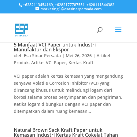
+6282113454169, +6282177787551, +628111844382
marketing1@esasinarpersada.com
5 Manfaat VCI Paper untuk Industri
Manufaktur dan Ekspor
oleh
Esa Sinar Persada
|
Mei 26, 2026
|
Artikel
Produk
,
Artikel VCI Paper
,
Kertas-Kraft
VCI paper adalah kertas kemasan yang mengandung
senyawa Volatile Corrosion Inhibitor (VCI) yang
dirancang khusus untuk melindungi logam dari
korosi selama proses penyimpanan dan pengiriman.
Ketika logam dibungkus dengan VCI paper dan
ditempatkan dalam ruang kemasan...
Natural Brown Sack Kraft Paper untuk
Kemasan Industri Kertas Kraft Cokelat Tahan