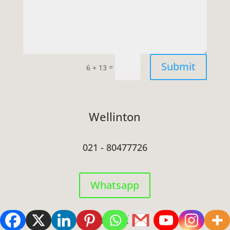
Submit
=
6 + 13
Wellinton
021 - 80477726
Whatsapp
Renaldy