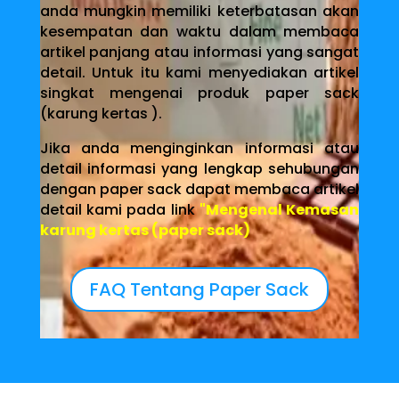
anda mungkin memiliki keterbatasan akan
kesempatan dan waktu dalam membaca
artikel panjang atau informasi yang sangat
detail. Untuk itu kami menyediakan artikel
singkat mengenai produk paper sack
(karung kertas ).
Jika anda menginginkan informasi atau
detail informasi yang lengkap sehubungan
dengan paper sack dapat membaca artikel
detail kami pada link
"Mengenal Kemasan
karung kertas (paper sack)
FAQ Tentang Paper Sack