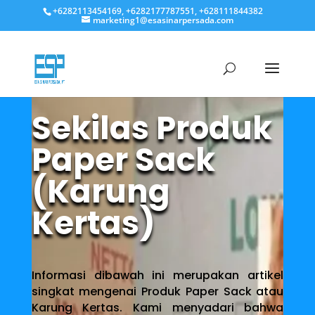
+6282113454169, +6282177787551, +628111844382
marketing1@esasinarpersada.com
Sekilas Produk
Paper Sack
(Karung
Kertas)
Informasi dibawah ini merupakan artikel
singkat mengenai Produk Paper Sack atau
Karung Kertas. Kami menyadari bahwa