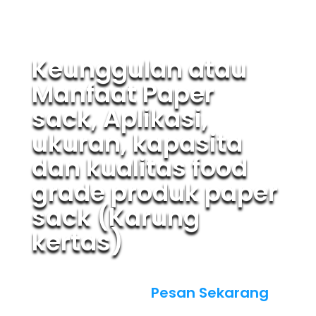
Keunggulan atau
Manfaat Paper
sack, Aplikasi,
ukuran, kapasita
dan kualitas food
grade produk paper
sack (Karung
kertas)
Pesan Sekarang