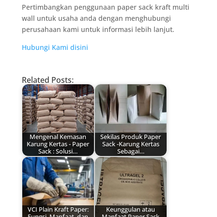
Pertimbangkan penggunaan paper sack kraft multi
wall untuk usaha anda dengan menghubungi
perusahaan kami untuk informasi lebih lanjut.
Hubungi Kami disini
Related Posts:
Mengenal Kemasan
Sekilas Produk Paper
Karung Kertas - Paper
Sack -Karung Kertas
Sack : Solusi…
Sebagai…
VCI Plain Kraft Paper:
Keunggulan atau
Fungsi, Manfaat, dan
Manfaat Paper Sack