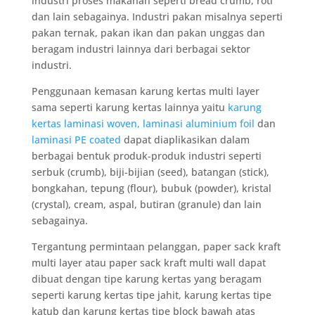
industri proses makanan seperti bread crumb, roti
dan lain sebagainya. Industri pakan misalnya seperti
pakan ternak, pakan ikan dan pakan unggas dan
beragam industri lainnya dari berbagai sektor
industri.
Penggunaan kemasan karung kertas multi layer
sama seperti karung kertas lainnya yaitu
karung
kertas laminasi woven,
laminasi aluminium foil
dan
laminasi PE coated
dapat diaplikasikan dalam
berbagai bentuk produk-produk industri seperti
serbuk (crumb), biji-bijian (seed), batangan (stick),
bongkahan, tepung (flour), bubuk (powder), kristal
(crystal), cream, aspal, butiran (granule) dan lain
sebagainya.
Tergantung permintaan pelanggan, paper sack kraft
multi layer atau paper sack kraft multi wall dapat
dibuat dengan tipe karung kertas yang beragam
seperti karung kertas tipe jahit, karung kertas tipe
katub dan karung kertas tipe block bawah atas