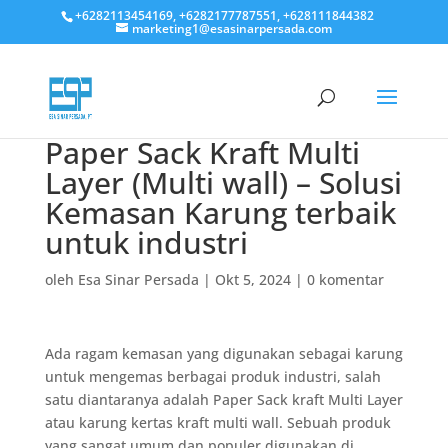
+6282113454169, +6282177787551, +628111844382
marketing1@esasinarpersada.com
Paper Sack Kraft Multi
Layer (Multi wall) – Solusi
Kemasan Karung terbaik
untuk industri
oleh
Esa Sinar Persada
|
Okt 5, 2024
|
0 komentar
Ada ragam kemasan yang digunakan sebagai karung
untuk mengemas berbagai produk industri, salah
satu diantaranya adalah Paper Sack kraft Multi Layer
atau karung kertas kraft multi wall. Sebuah produk
yang sangat umum dan populer digunakan di