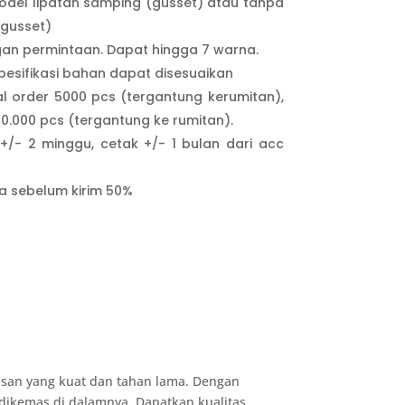
del lipatan samping (gusset) atau tanpa
 gusset)
gan permintaan. Dapat hingga 7 warna.
pesifikasi bahan dapat disesuaikan
l order 5000 pcs (tergantung kerumitan),
10.000 pcs (tergantung ke rumitan).
+/- 2 minggu, cetak +/- 1 bulan dari acc
a sebelum kirim 50%
masan yang kuat dan tahan lama. Dengan
dikemas di dalamnya. Dapatkan kualitas