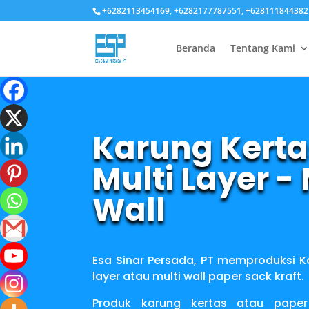
+6282113454169, +6282177787551, +628111844382
Beranda
Tentang Kami
Karung Kerta
Multi Layer - 
Wall
Esa Sinar Persada, PT memproduksi Ka
layer atau multi wall paper sack kraft.
Produk karung kertas atau paper 