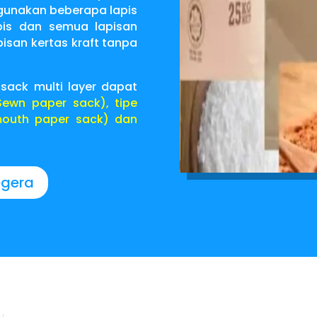
gunakan beberapa lapis
is dan semua lapisan
isan kertas kraft tanpa
 sack multi layer dapat
Sewn paper sack
), tipe
outh paper sack)
dan
egera