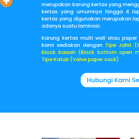
merupakan karung kertas yang meng
kertas yang umumnya hingga 4 lap
kertas yang digunakan merupakan lap
adanya suatu laminasi.
Karung kertas multi wall atau paper
kami sediakan dengan
Tipe Jahit (
block bawah
(Block bottom open m
Tipe Katub (
Valve paper sack
)
Hubungi Kami S