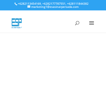
+6282113454169, +6282177787551, +628111844382
marketing1@esasinarpersada.com