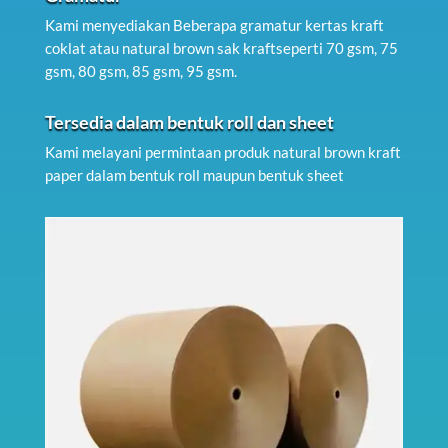
Kami menyediakan Beberapa gramatur kertas kraft
coklat atau natural brown sak kraftseperti 70 gsm, 75
gsm, 80 gsm, 85 gsm, 95 gsm.
Tersedia dalam bentuk roll dan sheet
Kami melayani permintaan produk natural brown kraft
paper dalam bentuk roll maupun bentuk sheet