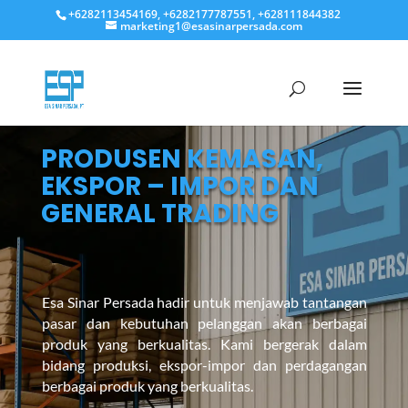
+6282113454169, +6282177787551, +628111844382
marketing1@esasinarpersada.com
PRODUSEN KEMASAN,
EKSPOR – IMPOR DAN
GENERAL TRADING
Esa Sinar Persada hadir untuk menjawab tantangan
pasar dan kebutuhan pelanggan akan berbagai
produk yang berkualitas. Kami bergerak dalam
bidang produksi, ekspor-impor dan perdagangan
berbagai produk yang berkualitas.