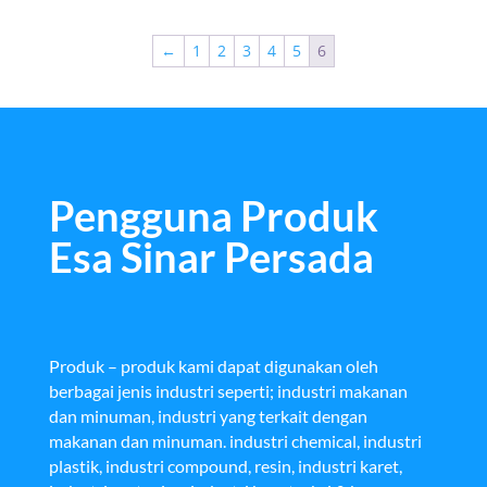
←
1
2
3
4
5
6
Pengguna Produk
Esa Sinar Persada
Produk – produk kami dapat digunakan oleh
berbagai jenis industri seperti; industri makanan
dan minuman, industri yang terkait dengan
makanan dan minuman. industri chemical, industri
plastik, industri compound, resin, industri karet,