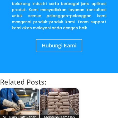
belakang industri serta berbagai jenis aplikasi
produk. Kami menyediakan layanan konsultasi
untuk semua pelanggan-pelanggan kami
mengenai produk-produk kami. Team support
kami akan melayani anda dengan baik
Hubungi Kami
Related Posts:
VCI Plain Kraft Paper:
Mengenal Kemasan