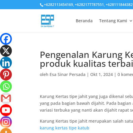
+6282113454169, +6282177787551, +628111844382
Beranda
Tentang Kami
Pengenalan Karung Ker
produk kualitas terba
oleh
Esa Sinar Persada
|
Okt 1, 2024
|
0 kome
Karung Kertas tipe jahit yang juga dikenal s
yang pada bagian bawah dijahit. Pada bagian at
variasi terbuka yang nanti akan dijahit rapat
Karung Kertas tipe jahit merupakan salah satu
karung kertas tipe katub