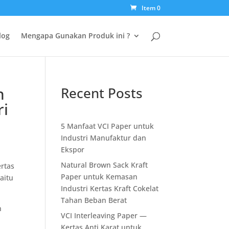
Item 0
log
Mengapa Gunakan Produk ini ?
n
Recent Posts
ri
5 Manfaat VCI Paper untuk
Industri Manufaktur dan
Ekspor
Natural Brown Sack Kraft
ertas
Paper untuk Kemasan
aitu
Industri Kertas Kraft Cokelat
Tahan Beban Berat
n
VCI Interleaving Paper —
Kertas Anti Karat untuk