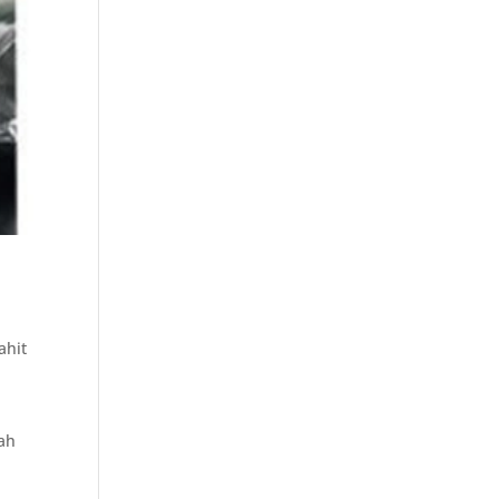
ahit
ah