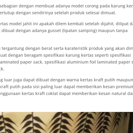
hit sebagian dengan membuat adanya model corong pada karung ker
ertutup dengan sendirinya setelah produk selesai dimuat.
tas model jahit ini apakah dilem kembali setelah dijahit, dilipat 
at dibuat dengan adanya gusset (lipatan samping) maupun tanpa
si tergantung dengan berat serta karateristik produk yang akan di
buat dengan beragam spesifikasi karung kertas seperti spesifikasi
 laminated paper sack, spesifikasi aluminium foil laminated paper 
ck.
ing luar juga dapat dibuat dengan warna kertas kraft putih maupu
 kraft putih pada sisi paling luar dapat memberikan kesan premiu
nggunaan kertas kraft coklat dapat memberikan kesan natural d