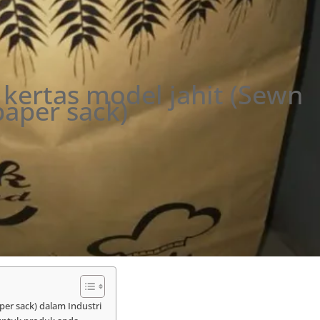
kertas model jahit (Sewn
paper sack)
per sack) dalam Industri