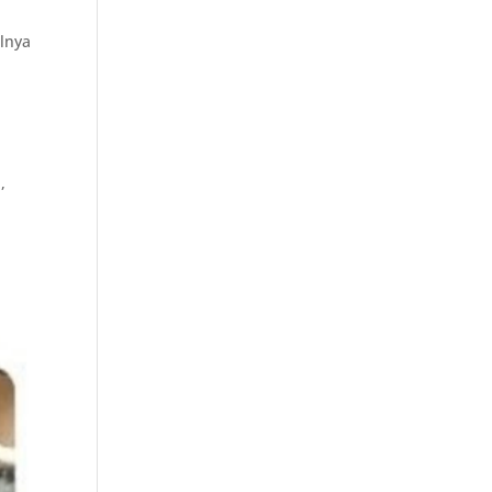
alnya
,