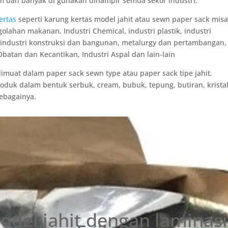
m dan banyak di gunakan dihampir semua sekor industri.
ertas
seperti karung kertas model jahit atau sewn paper sack mis
lahan makanan, Industri Chemical, industri plastik, industri
, industri konstruksi dan bangunan, metalurgy dan pertambangan,
Obatan dan Kecantikan, Industri Aspal dan lain-lain
muat dalam paper sack sewn type atau paper sack tipe jahit.
duk dalam bentuk serbuk, cream, bubuk, tepung, butiran, kristal
sebagainya.
odel jahit dengan laminasi