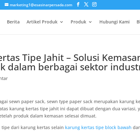
marketing1@esasinarpersada.com
Berita
Artikel Produk
Produk
Hubungi Kami
B
tas Tipe Jahit – Solusi Kemasa
ik dalam berbagai sektor indust
ntar
ebagai sewn paper sack, sewn type paper sack merupakan karung k
as karung kertas tipe jahit ini dapat dibuat dengan dua variasi, y
 setelah produk dalam kemasan selesai dimuat.
 tipe dari karung kertas selain
karung kertas tipe block bawah
da