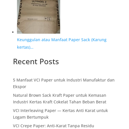
Keunggulan atau Manfaat Paper Sack (Karung
kertas)…
Recent Posts
5 Manfaat VCI Paper untuk Industri Manufaktur dan
Ekspor
Natural Brown Sack Kraft Paper untuk Kemasan
Industri Kertas Kraft Cokelat Tahan Beban Berat
VCI Interleaving Paper — Kertas Anti Karat untuk
Logam Bertumpuk
VCI Crepe Paper: Anti-Karat Tanpa Residu