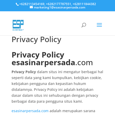
+6282113454169, +6282177787551, +628111844382
marketing1@esasinarpersada.com
Privacy Policy
Privacy Policy
esasinarpersada
.com
Privacy Policy
dalam situs ini mengatur berbagai hal
seperti data yang kami kumpulkan, kebijkan cookie,
kebijakan pengguna dan kepastian hukum
didalamnya. Privacy Policy ini adalah kebijakan
dasar dalam situs ini sehubungan dengan privacy
berbagai data para pengguna situs kami.
esasinarpersada.com
adalah merupakan sarana