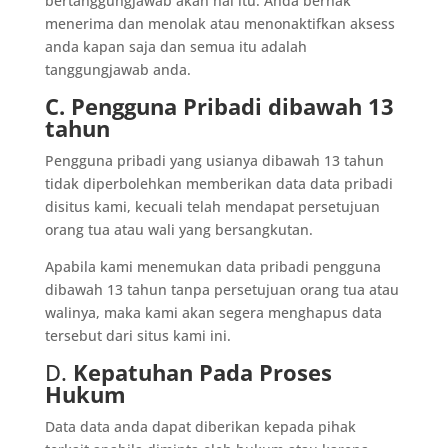
bertanggungjawab akan hal itu. Anda berhak
menerima dan menolak atau menonaktifkan aksess
anda kapan saja dan semua itu adalah
tanggungjawab anda.
C. Pengguna Pribadi dibawah 13
tahun
Pengguna pribadi yang usianya dibawah 13 tahun
tidak diperbolehkan memberikan data data pribadi
disitus kami, kecuali telah mendapat persetujuan
orang tua atau wali yang bersangkutan.
Apabila kami menemukan data pribadi pengguna
dibawah 13 tahun tanpa persetujuan orang tua atau
walinya, maka kami akan segera menghapus data
tersebut dari situs kami ini.
D.
Kepatuhan Pada Proses
Hukum
Data data anda dapat diberikan kepada pihak