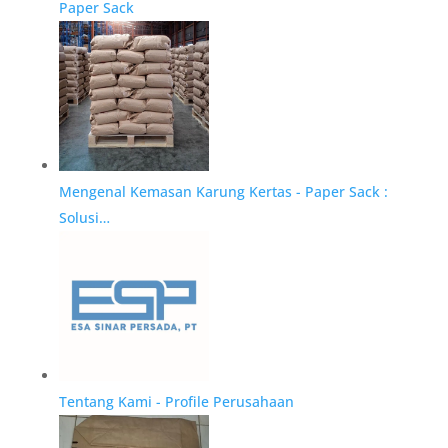
Paper Sack
Mengenal Kemasan Karung Kertas - Paper Sack :
Solusi…
Tentang Kami - Profile Perusahaan