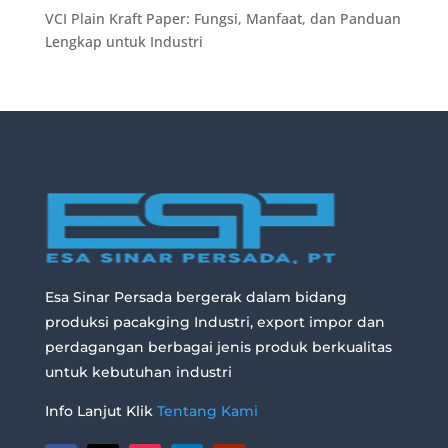
VCI Plain Kraft Paper: Fungsi, Manfaat, dan Panduan
Lengkap untuk Industri
Esa Sinar Persada bergerak dalam bidang
produksi pacakging Industri, export impor dan
perdagangan berbagai jenis produk berkualitas
untuk kebutuhan industri
Info Lanjut Klik
Tentang Kami