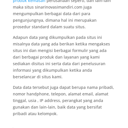
produk kemasan
perusahaan seperti, dan lain-lain
maka situs sinarinovasimandiri.com juga
mengumpulkan berbagai data dari para
pengunjungnya, dimana hal ini merupakan
prosedur standard dalam suatu situs.
Adapun data yang dikumpulkan pada situs ini
misalnya data yang ada berikan ketika mengakses
situs ini dan mengisi berbagai formulir yang ada
dari berbagai produk dan layanan yang kami
sediakan disitus ini serta data dari penelusuran
informasi yang dikumpulkan ketika anda
berselancar di situs kami.
Data data tersebut juga dapat berupa nama pribadi,
nomor handphone, telepon, alamat email, alamat
tinggal, usia , IP address, perangkat yang anda
gunakan dan lain-lain, baik data yang bersifat
pribadi atau kelompok.