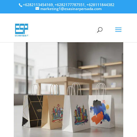
+6282113454169, +6282177787551, +628111844382
marketing1@esasinarpersada.com